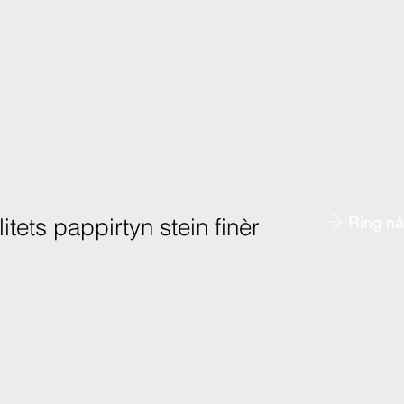
itets pappirtyn stein finèr
Ring n