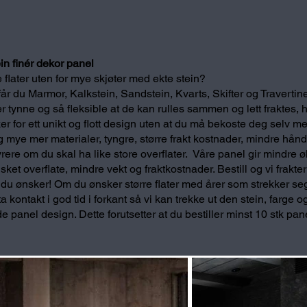
ein finér dekor panel
 flater uten for mye skjøter med ekte stein?
år du Marmor, Kalkstein, Sandstein, Kvarts, Skifter og Travertine
r tynne og så fleksible at de kan rulles sammen og lett fraktes, 
er for ett unikt og flott design uten at du må bekoste deg selv m
 mye mer materialer, tyngre, større frakt kostnader, mindre hånd
dyrere om du skal ha like store overflater. Våre panel gir mindre
ket overflate, mindre vekt og fraktkostnader. Bestill og vi frakter r
t du ønsker! Om du ønsker større flater med årer som strekker 
a kontakt i god tid i forkant så vi kan trekke ut den stein, farge 
panel design. Dette forutsetter at du bestiller minst 10 stk pan