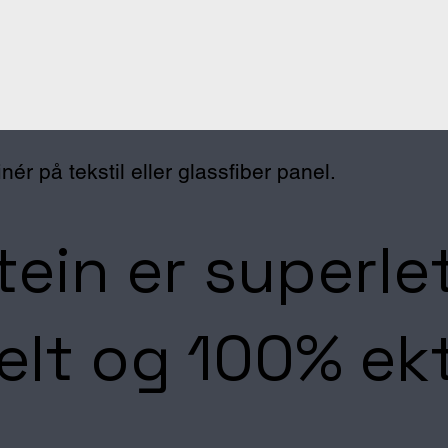
nér på tekstil eller glassfiber panel.
tein er superlet
ielt og 100% ek
!