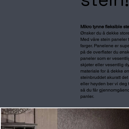
Mikro tynne fleksible st
Ønsker du å dekke store
Med våre stein paneler f
farger. Panelene er supe
på de overflater du ønsk
paneler som er vesentlig
skjøter eller vesentlig 
materiale for å dekke øns
steinbruddet akuratt de
eller høyden ber vi deg t
så du får gjennomgående 
panler.