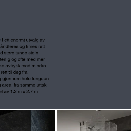
 i ett enormt utvalg av
håndteres og limes rett
ed store tunge stein
terlig og ofte med mer
 øko avtrykk med mindre
ett til deg fra
seg gjennom hele lengden
og areal fra samme uttak
el av 1.2 m x 2.7 m