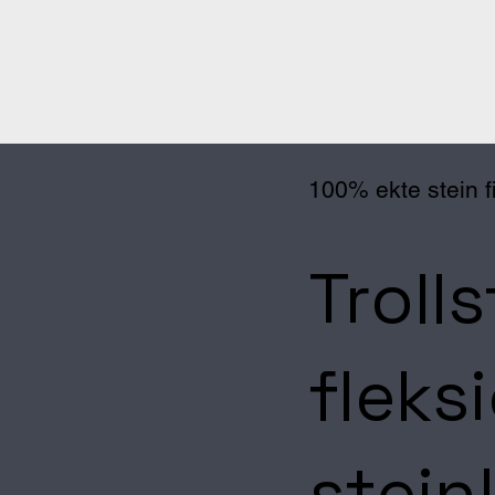
100% ekte stein fi
Trolls
fleks
stein